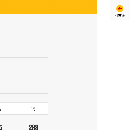
回首页
钠
钙
5
288