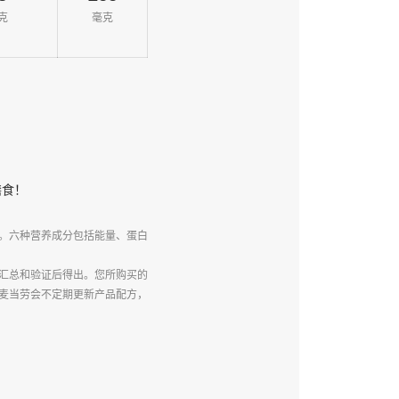
克
毫克
膳食！
。六种营养成分包括能量、蛋白
汇总和验证后得出。您所购买的
麦当劳会不定期更新产品配方，