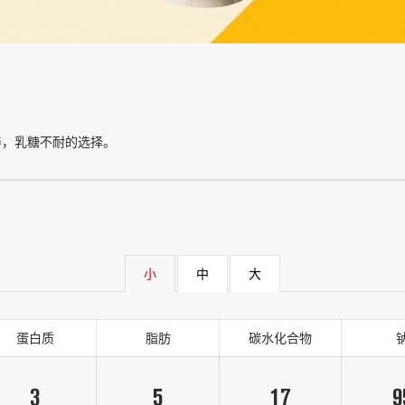
养，乳糖不耐的选择。
小
中
大
蛋白质
脂肪
碳水化合物
3
5
17
9