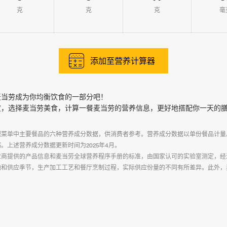
克
克
克
毫
添加至营养计算器
麦当劳成为你均衡饮食的一部分吧！
度，选择麦当劳美食，计算一餐麦当劳的营养信息，更好地搭配你一天的
规菜单中主要餐品的六种营养成分数据，供消费者参考。营养成分数据以单份餐品计量
。上述营养成分数据更新时间为2025年4月。
应商提供的产品信息和麦当劳全球营养程序手册的标准，由国家认可的实验室测定，经
地和供应季节，生产加工工艺和餐厅烹制过程，实际供应份量的不同有所差异。此外，
。