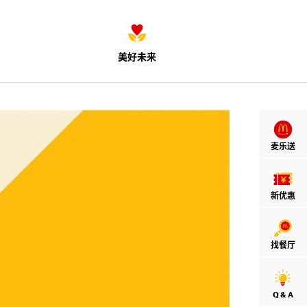
美好未来
麦乐送
新优惠
找餐厅
Q & A