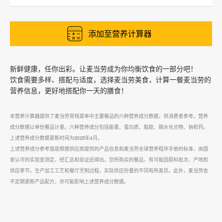
添加至营养计算器
新鲜健康，任你出彩。让麦当劳成为你均衡饮食的一部分吧！
饮食需要多样、搭配与适度，选择麦当劳美食，计算一餐麦当劳的
营养信息，更好地搭配你一天的膳食！
本营养计算器提供了麦当劳常规菜单中主要餐品的六种营养成分数据，供消费者参考。营养
成分数据以单份餐品计量。六种营养成分包括能量、蛋白质、脂肪、碳水化合物、钠和钙。
上述营养成分数据更新时间为2025年4月。
上述营养成分参考值是根据供应商提供的产品信息和麦当劳全球营养程序手册的标准，由国
家认可的实验室测定，经汇总和验证后得出。您所购买的餐品，有可能因原料批次、产地和
供应季节，生产加工工艺和餐厅烹制过程，实际供应份量的不同有所差异。此外，麦当劳会
不定期更新产品配方，亦可能影响上述营养成分数据。