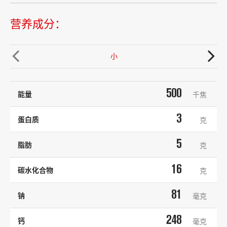
营养成分：


小
500
能量
千焦
3
蛋白质
克
5
脂肪
克
16
碳水化合物
克
81
钠
毫克
248
钙
毫克