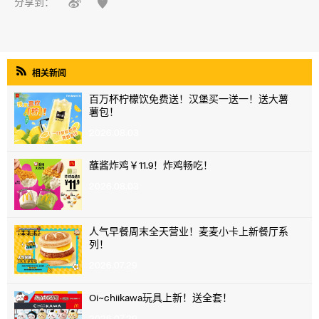


分享到：

相关新闻
百万杯柠檬饮免费送！汉堡买一送一！送大薯
薯包！
2026.08.03
蘸酱炸鸡￥11.9！炸鸡畅吃！
2026.08.03
人气早餐周末全天营业！麦麦小卡上新餐厅系
列！
2026.07.29
Oi~chiikawa玩具上新！送全套！
2026.07.29