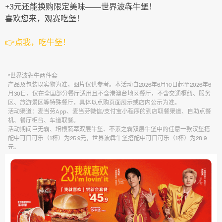
+3元还能换购限定美味——世界波犇牛堡！
喜欢您来，观赛吃堡！
👉点我，吃牛堡！
*世界波犇牛两件套
产品及包装以实物为准，图片仅供参考。本活动自2026年6月10日起至2026年6
月30日，仅在全国部分餐厅适用且不含港澳台地区餐厅，不含交通枢纽、服务
区、旅游景区等特殊餐厅，具体以点购页面展示或店内公示为准。
活动渠道：麦当劳App、麦当劳微信/支付宝小程序的到店取餐渠道、自助点餐
机、餐厅柜台、车道取餐。
活动期间巨无霸、培根蔬萃双层牛堡、不素之霸双层牛堡中的任意一款汉堡搭
配中可口可乐（1杯）为25.9元，世界波犇牛堡搭配中可口可乐（1杯）为28.9
元。
上述产品仅限早餐时段后供应，早餐时段一般至上午10：30结束，以餐厅实际
情况为准。活动期间世界波犇牛堡、不素之霸双层牛堡、巨无霸单品餐厅营业
时间内全天供应，以餐厅实际情况为准。除推广产品外，其他物品不在售卖范
围。不与其他优惠同享。图示部分产品为季节限定品，单店供应可能不同，详
询店内。 “Coca-Cola”和弧形瓶是可口可乐公司的商标。通过麦乐送送餐服务、
第三方外送平台、电商平台等渠道点餐的，优惠活动参与情况以各自渠道宣传
的图示宣传为准。
*社群新入群好礼福利仅适用于未加入过麦当劳社群的新用户。