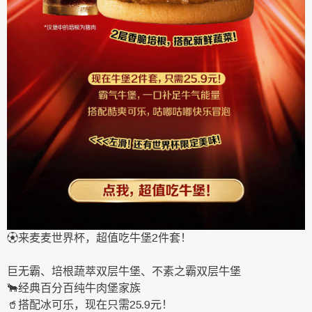
⚽来麦麦世界杯，超值吃牛堡2件套！
巨无霸、培根蔬萃双层牛堡、不素之霸双层牛堡
🐂经典百分百纯牛肉堡家族
🥤搭配冰可乐，现在只需25.9元！