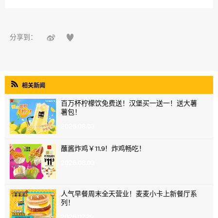


分享到：

相关新闻
百万杯柠檬饮免费送！汉堡买一送一！送大薯
薯包！
2026.08.03
蘸酱炸鸡￥11.9！炸鸡畅吃！
2026.08.03
人气早餐周末全天营业！麦麦小卡上新餐厅系
列！
2026.07.29