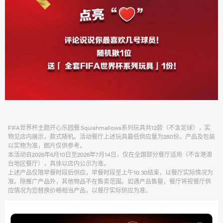
FIFA世界杯主题开心乐园餐 Squishmallows系列玩具共12款（不含足球），实
物见店内展示，款式随机。活动餐厅上述玩具最低供应量为280份。产品及包装
以实物为准，图片仅供参考。
本活动自2026年6月10日至2026年7月14日，仅在全国部分餐厅适用（不含港澳
台地区餐厅），具体以店内公示为准。
上述产品仅限早餐时段后供应，早餐时段至上午10:30结束，以餐厅实际情况为
准。除推广产品外，其他物品不在售卖范围。如遇产品售罄，餐厅将视餐厅供
应情况为您替换价格相当产品，以餐厅实际供应为准。
*社群新入群好礼福利仅适用于未加入过麦当劳社群的新用户。
0205（麦当劳顾客关怀热线）询问（工作时间：每天上午9:00至下午18:00）。