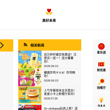
美好未来


相关新闻
麦乐送
百万杯柠檬饮免费送！汉
堡买一送一！送大薯薯
包！
2026.08.03
新优惠
蘸酱炸鸡￥11.9！炸鸡畅
吃！
2026.08.03
找餐厅
人气早餐周末全天营业！
麦麦小卡上新餐厅系列！
2026.07.29
Q & A
Oi~chiikawa玩具上新！送