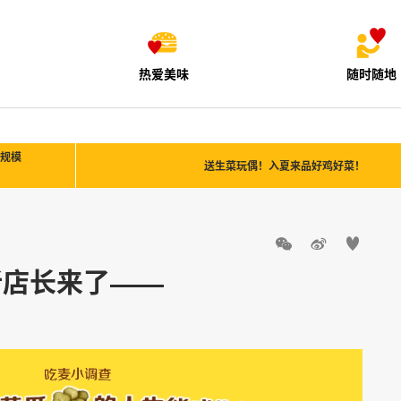
热爱美味
随时随地
，规模
送生菜玩偶！入夏来品好鸡好菜！



新店长来了——