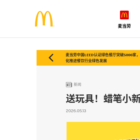
麦当劳

麦当劳中国LEED认证绿色餐厅突破5000家
化推进餐饮行业绿色发展

新闻
送玩具！蜡笔小
2026.05.13