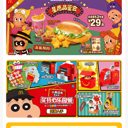
*麦麦炸鸡自由节&炸鸡桶5件自由拼
麦麦炸鸡自由节指5月6日至5月19日期间，从指定的小食中任选1份为9.9元，指
定小食为：锦州蜜烤风味肉骨鸡架*3，椒盐香骨鸡*3，麦麦脆汁鸡（带骨里脊或
琵琶腿）*1 ，红油添香风味小酥肉一份，麦麦脆汁鸡（薄皮）*1，薯条（大）
*1，麦乐鸡*5。
炸鸡桶5件自由拼指5月6日至5月19日期间，从指定小食中任选5件为39.9元，不
可重复选，指定小食为：锦州蜜烤风味肉骨鸡架*3，椒盐香骨鸡*3，麦麦脆汁鸡
（带骨里脊或琵琶腿）*1 ，红油添香风味小酥肉*1，麦麦脆汁鸡（薄皮）*1，薯
条（中）*1，麦乐鸡*5，酥酥多笋卷*1，麦辣鸡翅*2块。上述产品仅限早餐时段
后供应，早餐时段至上午10：30结束，以餐厅实际情况为准。部分产品为季节
限定品，单店供应量可能不同，详见点购页面展示。除推广产品外，其他物品
不在售卖范围。不与其他优惠同享。“Coca-Cola”是可口可乐公司的商标。温馨
提示：麦麦脆汁鸡中可能含有骨头，品尝时请您留意。麦麦脆汁鸡含有蚕豆粉
等调味料。
*社群新入群好礼福利仅适用于未加入过麦当劳社群的新用户。