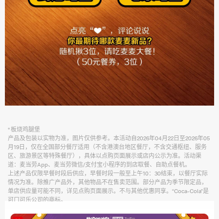
* 板烧鸡腿堡
产品及包装以实物为准，图片仅供参考。本活动自2026年04月22日至2026年05
月19日，仅在全国部分餐厅适用（不含港澳台地区餐厅，不含交通枢纽、服务
区、旅游景区等特殊餐厅），具体以点购页面展示或店内公示为准。活动渠
道：麦当劳App、麦当劳微信/支付宝小程序的到店取餐、自助点餐机。
上述产品仅限早餐时段后供应，早餐时段一般至上午10：30结束，以餐厅实际
情况为准。除推广产品外，其他物品不在售卖范围。部分产品为季节限定品，
单店供应量可能不同，详见点购页面展示。不与其他优惠同享。“Coca-Cola”是
可口可乐公司的商标。
“0油烹饪”是指板烧鸡腿堡中的板烧鸡腿肉在加工及烹饪过程中,未添加任何油。