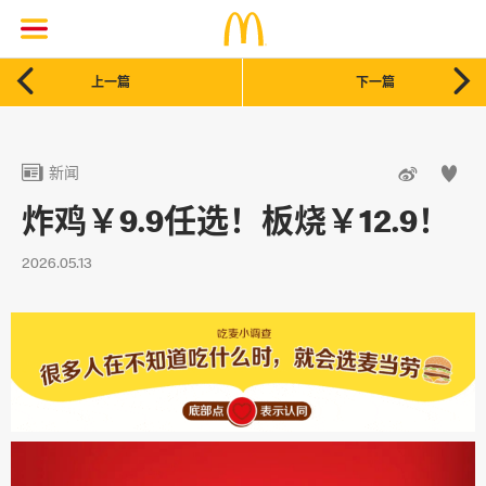


上一篇
下一篇



新闻
炸鸡￥9.9任选！板烧￥12.9！
2026.05.13