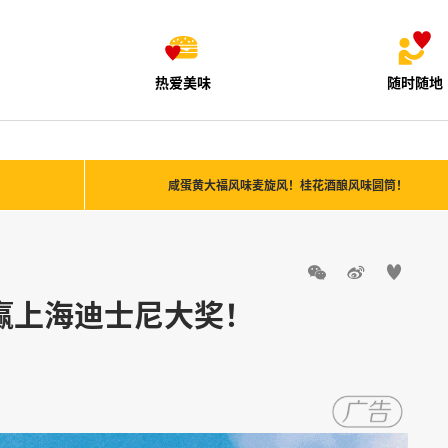
热爱美味
随时随地
咸蛋黄大福风味麦旋风！桂花酒酿风味圆筒！



！赢上海迪士尼大奖！