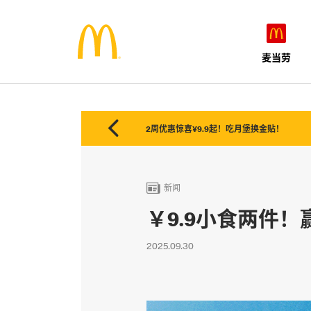
麦当劳

2周优惠惊喜¥9.9起！吃月堡换金贴！

新闻
￥9.9小食两件
2025.09.30