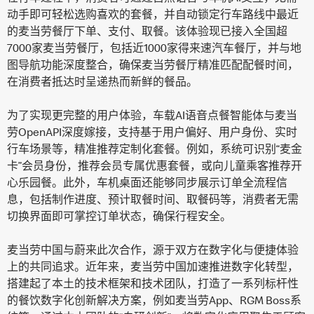
动手即可轻松选购喜欢的套餐，并自动锁定行车路线中最近
的麦当劳餐厅下单、支付、取餐。该体验现已接入全国超
7000家麦当劳餐厅，包括近1000家得来速汽车餐厅，并与地
图导航功能深度整合，确保麦当劳餐厅精准匹配配餐时间，
在消费者抵达时呈递热而新鲜的餐品。
为了实现更完整的用户体验，车载AI语音点餐智能体与麦当
劳OpenAPI深度嫁接，支持基于用户偏好、用户身份、实时
行车场景等，精准推荐定制化套餐。例如，系统可识别“麦金
卡”会员身份，推荐会员专属优惠套餐，或向儿童乘客推荐开
心乐园餐。此外，车机桌面还能够同步展示订单全流程信
息，包括制作进度、预计取餐时间、取餐码等，消费者无需
切换界面即可掌控订单状态，确保行程安全。
麦当劳中国与蔚来此次合作，源于双方在数字化与便捷体验
上的共同追求。近年来，麦当劳中国加速推进数字化转型，
搭建起了本土的技术框架和技术团队，打造了一系列标杆性
的餐饮数字化创新解决方案，例如麦当劳App、RGM Boss系