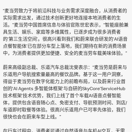
“麦当劳致力于将前沿科技与业务需求深度融合，从消费者的
实际需求出发，通过技术创新更好地连接本地消费者的生
活。”麦当劳中国首席信息与体验官陈世宏表示，“智能座舱兼
具生活、娱乐、家庭等多维属性，已逐步成为很多消费者
的‘第三生活空间’。很高兴看到我们和蔚来联合研发的‘AI语音
点餐智能体’已在部分车型上落地，我们期待在新的消费场景
中，为消费者提供更加便捷、安全的麦当劳车载美味体验。”
蔚来高级副总裁、乐道汽车总裁沈斐表示：“麦当劳是蔚来与
乐道用户导航搜索量最高的餐饮品牌。基于这一用户洞察，
得益于麦当劳在数字化能力上的前瞻布局，以及蔚来行业首
创的‘AI Agents 多智能体框架’与自研的SkyCore‘ServiceHub
技术框架’技术优势，我们上线了首个车载AI语音点餐智能
体，提供包含语音随心点、免密支付、导航预测时间、到店/
车道即时取餐等体验。很高兴乐道用户已可率先体验，我们
很快也会在蔚来车型上线。”
在行车过程中，消费者可通过自然语音与车机AI交互，无需