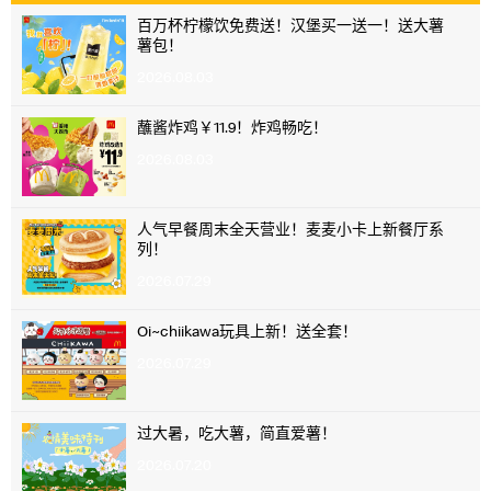
百万杯柠檬饮免费送！汉堡买一送一！送大薯
薯包！
2026.08.03
蘸酱炸鸡￥11.9！炸鸡畅吃！
2026.08.03
人气早餐周末全天营业！麦麦小卡上新餐厅系
列！
2026.07.29
Oi~chiikawa玩具上新！送全套！
2026.07.29
过大暑，吃大薯，简直爱薯！
2026.07.20