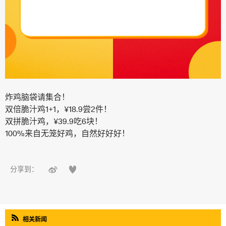
炸鸡脑袋请集合！
双倍脆汁鸡1+1，¥18.9尝2件！
双拼脆汁鸡，¥39.9吃6块！
100%来自无笼好鸡，自然好好好！


分享到：

相关新闻