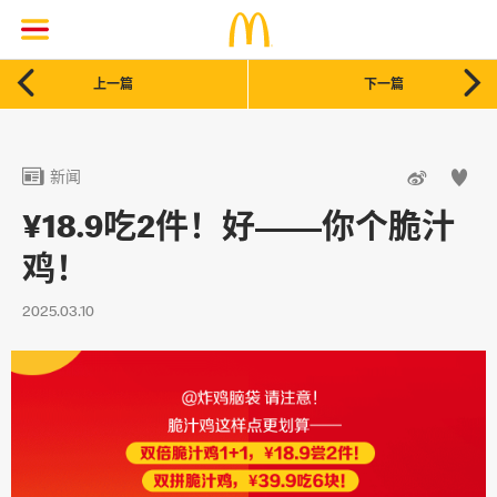


上一篇
下一篇



新闻
¥18.9吃2件！好——你个脆汁
鸡！
2025.03.10