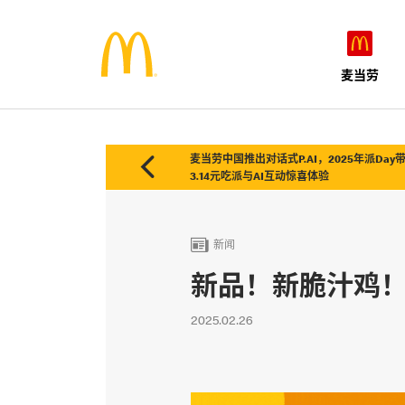
麦当劳

麦当劳中国推出对话式P.AI，2025年派Day
3.14元吃派与AI互动惊喜体验

新闻
新品！新脆汁鸡！1
2025.02.26