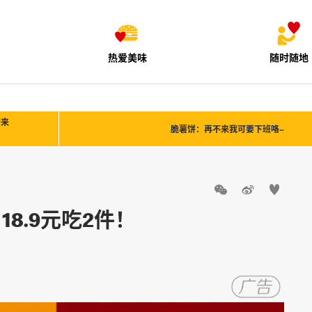
热爱美味
随时随地
带来
脆薯饼：再不来我可要下班咯~



8.9元吃2件！