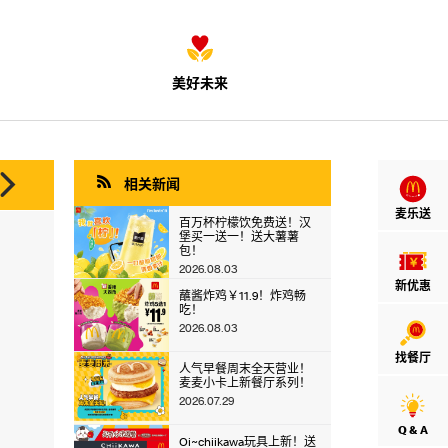
美好未来


相关新闻
麦乐送
百万杯柠檬饮免费送！汉
堡买一送一！送大薯薯
包！
2026.08.03
新优惠
蘸酱炸鸡￥11.9！炸鸡畅
吃！
2026.08.03
找餐厅
人气早餐周末全天营业！
麦麦小卡上新餐厅系列！
2026.07.29
Q & A
Oi~chiikawa玩具上新！送