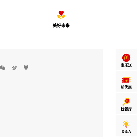
美好未来
麦乐送



新优惠
找餐厅
Q & A