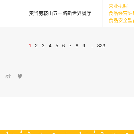
营业执照
麦当劳鞍山五一路新世界餐厅
食品经营许
食品安全监
1
2
3
4
5
6
7
8
9
...
823

