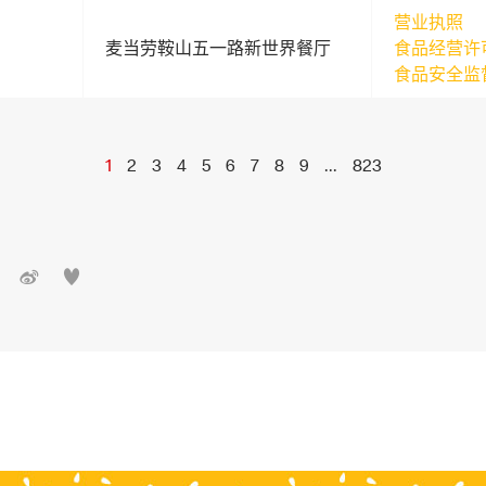
营业执照
麦当劳鞍山五一路新世界餐厅
食品经营许
食品安全监
1
2
3
4
5
6
7
8
9
...
823

