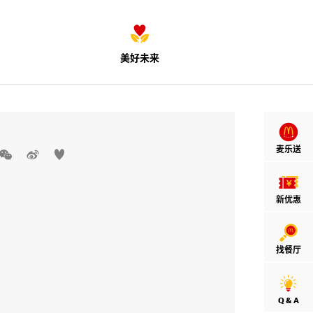
美好未来
麦乐送



新优惠
找餐厅
Q & A