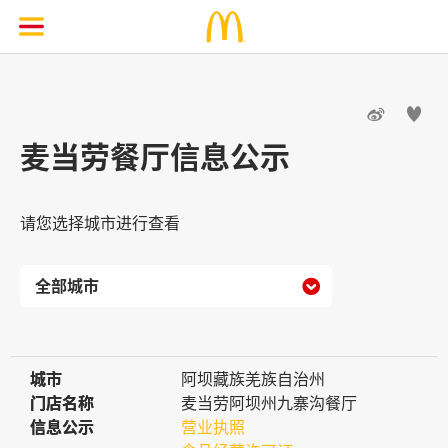


麦当劳餐厅信息公示
请您选择城市进行查看

城市
城市
阿坝藏族羌族自治州
门店名称
门店名称
麦当劳阿坝州九寨沟餐厅
信息公示
信息公示
营业执照