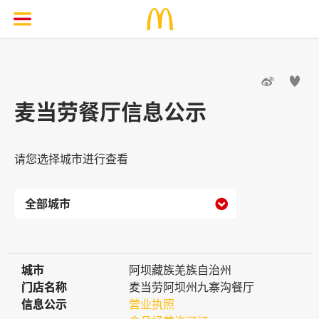


麦当劳餐厅信息公示
请您选择城市进行查看

城市
城市
阿坝藏族羌族自治州
门店名称
门店名称
麦当劳阿坝州九寨沟餐厅
信息公示
信息公示
营业执照