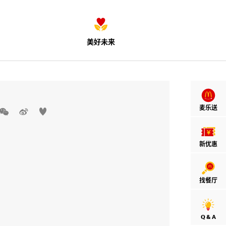
美好未来
麦乐送



新优惠
找餐厅
Q & A