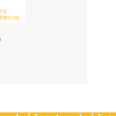
可证
督量化分级
3