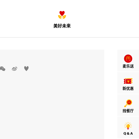
美好未来
麦乐送



新优惠
找餐厅
Q & A