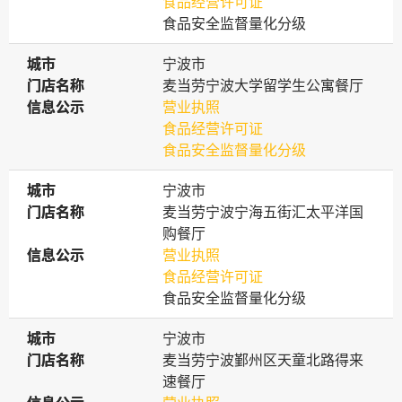
食品经营许可证
食品安全监督量化分级
城市
城市
宁波市
门店名称
门店名称
麦当劳宁波大学留学生公寓餐厅
信息公示
信息公示
营业执照
食品经营许可证
食品安全监督量化分级
城市
城市
宁波市
门店名称
门店名称
麦当劳宁波宁海五街汇太平洋国
购餐厅
信息公示
信息公示
营业执照
食品经营许可证
食品安全监督量化分级
城市
城市
宁波市
门店名称
门店名称
麦当劳宁波鄞州区天童北路得来
速餐厅