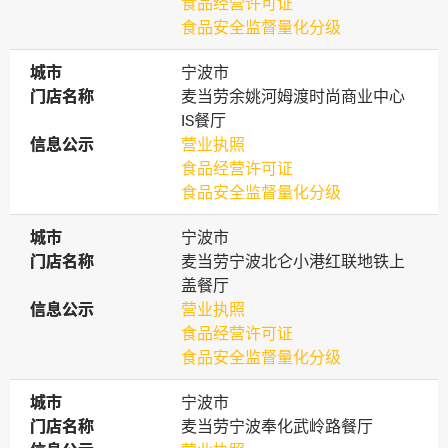
食品经营许可证
食品安全监督量化分级
城市
城市
宁波市
门店名称
门店名称
麦当劳余姚河姆渡时尚商业中心
IS餐厅
信息公示
信息公示
营业执照
食品经营许可证
食品安全监督量化分级
城市
城市
宁波市
门店名称
门店名称
麦当劳宁波北仑小港红联地铁上
盖餐厅
信息公示
信息公示
营业执照
食品经营许可证
食品安全监督量化分级
城市
城市
宁波市
门店名称
门店名称
麦当劳宁波奉化武岭路餐厅