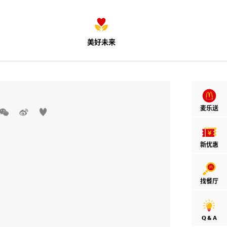
美好未来
麦乐送



新优惠
找餐厅
Q & A