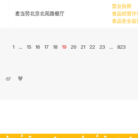
营业执照
麦当劳北京北苑路餐厅
食品经营许
食品安全监
1
...
15
16
17
18
19
20
21
22
23
...
823

