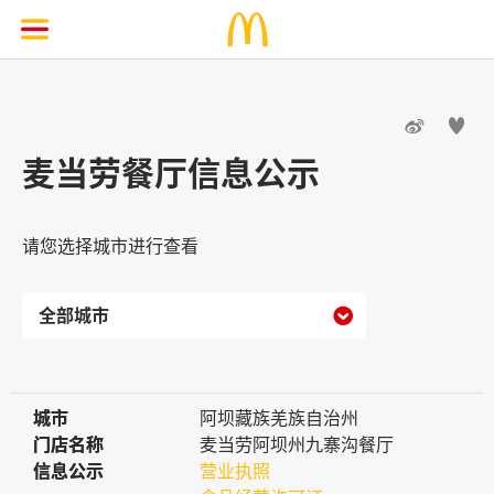


麦当劳餐厅信息公示
请您选择城市进行查看

城市
城市
阿坝藏族羌族自治州
门店名称
门店名称
麦当劳阿坝州九寨沟餐厅
信息公示
信息公示
营业执照