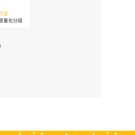
可证
督量化分级
3