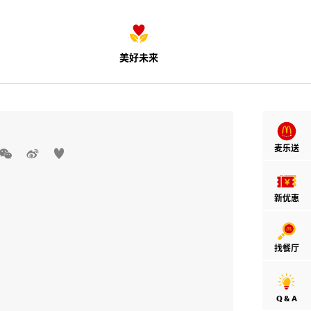
美好未来
麦乐送



新优惠
找餐厅
Q & A