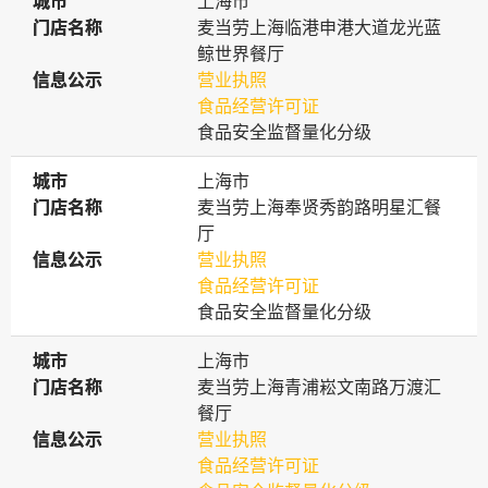
城市
城市
上海市
门店名称
门店名称
麦当劳上海临港申港大道龙光蓝
鲸世界餐厅
信息公示
信息公示
营业执照
食品经营许可证
食品安全监督量化分级
城市
城市
上海市
门店名称
门店名称
麦当劳上海奉贤秀韵路明星汇餐
厅
信息公示
信息公示
营业执照
食品经营许可证
食品安全监督量化分级
城市
城市
上海市
门店名称
门店名称
麦当劳上海青浦崧文南路万渡汇
餐厅
信息公示
信息公示
营业执照
食品经营许可证