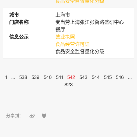
食品安全监督量化分级
城市
城市
上海市
门店名称
门店名称
麦当劳上海张江张衡路盛研中心
餐厅
信息公示
信息公示
营业执照
食品经营许可证
食品安全监督量化分级
1
...
538
539
540
541
542
543
544
545
546
...
823


分享到：