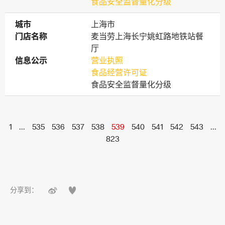
食品安全监督量化分级
城市
城市
上海市
门店名称
门店名称
麦当劳上海长宁姚虹路地铁站餐
厅
信息公示
信息公示
营业执照
食品经营许可证
食品安全监督量化分级
1
...
535
536
537
538
539
540
541
542
543
...
823


分享到：