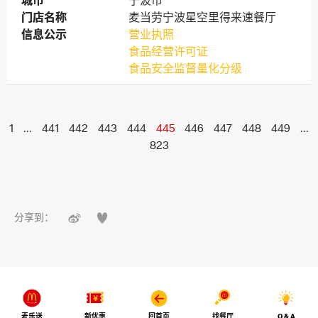
城市
城市
宁波市
门店名称
门店名称
麦当劳宁波星空里得来速餐厅
信息公示
信息公示
营业执照
食品经营许可证
食品安全监督量化分级
1
...
441
442
443
444
445
446
447
448
449
...
823


分享到：
麦乐送
新优惠
回首页
找餐厅
Q & A