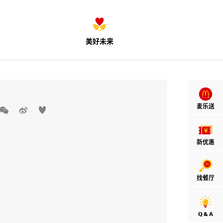
美好未来
麦乐送



新优惠
找餐厅
Q & A