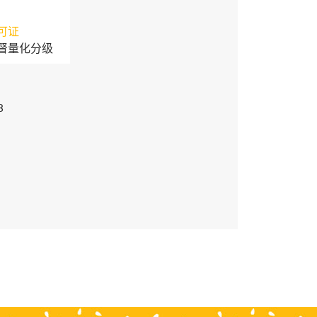
可证
督量化分级
3