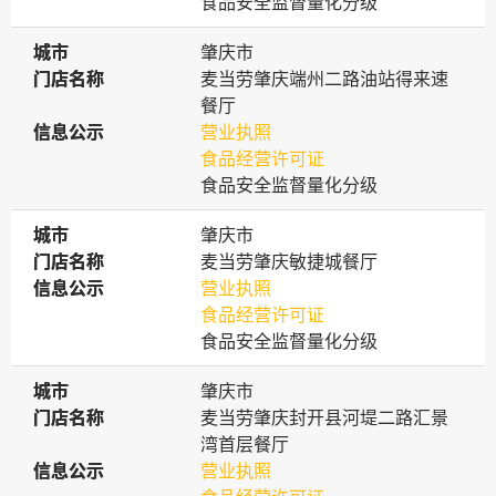
食品安全监督量化分级
城市
城市
肇庆市
门店名称
门店名称
麦当劳肇庆端州二路油站得来速
餐厅
信息公示
信息公示
营业执照
食品经营许可证
食品安全监督量化分级
城市
城市
肇庆市
门店名称
门店名称
麦当劳肇庆敏捷城餐厅
信息公示
信息公示
营业执照
食品经营许可证
食品安全监督量化分级
城市
城市
肇庆市
门店名称
门店名称
麦当劳肇庆封开县河堤二路汇景
湾首层餐厅
信息公示
信息公示
营业执照