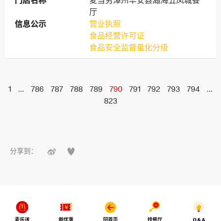
门店名称
门店名称
麦当劳漳州华安县瀚海五凤城餐
厅
信息公示
信息公示
营业执照
食品经营许可证
食品安全监督量化分级
1
...
786
787
788
789
790
791
792
793
794
...
823


分享到：
麦乐送
新优惠
回首页
找餐厅
Q & A