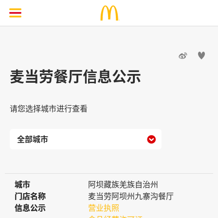


麦当劳餐厅信息公示
请您选择城市进行查看

城市
城市
阿坝藏族羌族自治州
门店名称
门店名称
麦当劳阿坝州九寨沟餐厅
信息公示
信息公示
营业执照