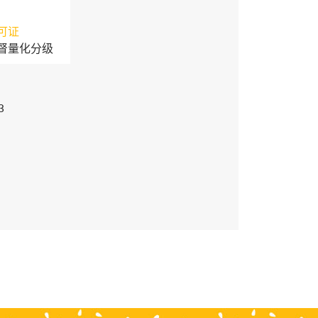
可证
督量化分级
3