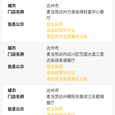
城市
城市
达州市
门店名称
门店名称
麦当劳达州万源金缔财富中心餐
厅
信息公示
信息公示
营业执照
食品经营许可证
食品安全监督量化分级
城市
城市
达州市
门店名称
门店名称
麦当劳达州达川区巴国大道三里
古街得来速餐厅
信息公示
信息公示
营业执照
食品经营许可证
食品安全监督量化分级
城市
城市
达州市
门店名称
门店名称
麦当劳达州朝阳东路滨江名都城
餐厅
信息公示
信息公示
营业执照