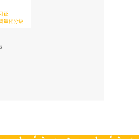
可证
督量化分级
3