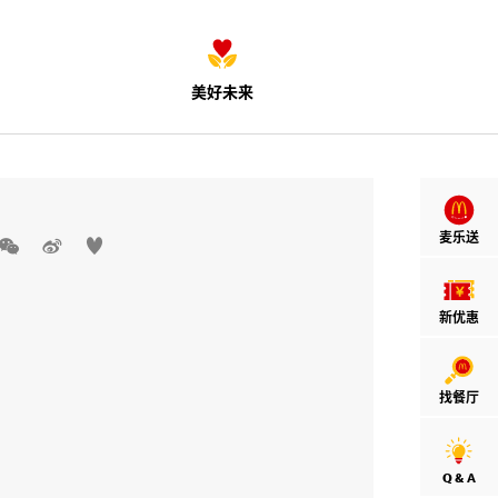
美好未来
麦乐送



新优惠
找餐厅
Q & A