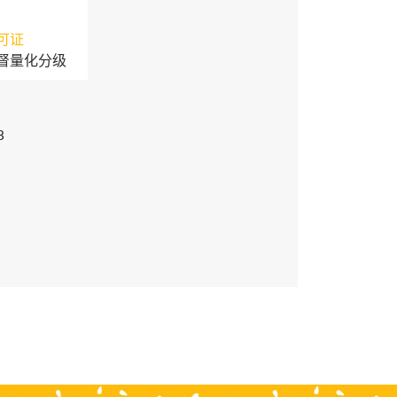
可证
督量化分级
3