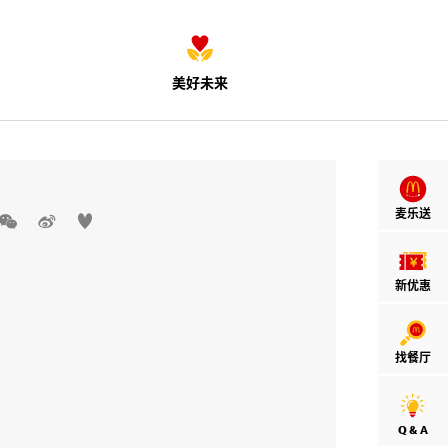
美好未来
麦乐送



新优惠
找餐厅
Q & A