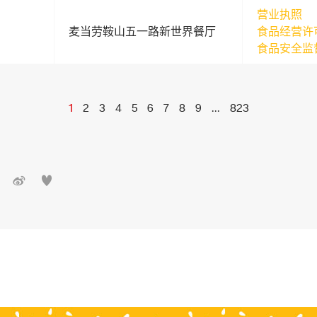
营业执照
麦当劳鞍山五一路新世界餐厅
食品经营许
食品安全监
1
2
3
4
5
6
7
8
9
...
823

