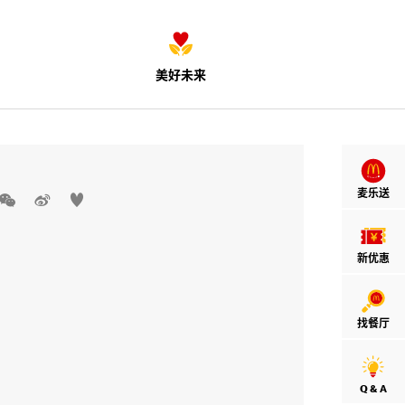
美好未来
麦乐送



新优惠
找餐厅
Q & A