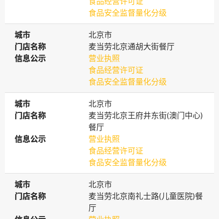
食品经营许可证
食品安全监督量化分级
城市
城市
北京市
门店名称
门店名称
麦当劳北京通胡大街餐厅
信息公示
信息公示
营业执照
食品经营许可证
食品安全监督量化分级
城市
城市
北京市
门店名称
门店名称
麦当劳北京王府井东街(澳门中心)
餐厅
信息公示
信息公示
营业执照
食品经营许可证
食品安全监督量化分级
城市
城市
北京市
门店名称
门店名称
麦当劳北京南礼士路(儿童医院)餐
厅