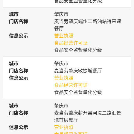
食品安全监督量化分级
城市
城市
肇庆市
门店名称
门店名称
麦当劳肇庆端州二路油站得来速
餐厅
信息公示
信息公示
营业执照
食品经营许可证
食品安全监督量化分级
城市
城市
肇庆市
门店名称
门店名称
麦当劳肇庆敏捷城餐厅
信息公示
信息公示
营业执照
食品经营许可证
食品安全监督量化分级
城市
城市
肇庆市
门店名称
门店名称
麦当劳肇庆封开县河堤二路汇景
湾首层餐厅
信息公示
信息公示
营业执照