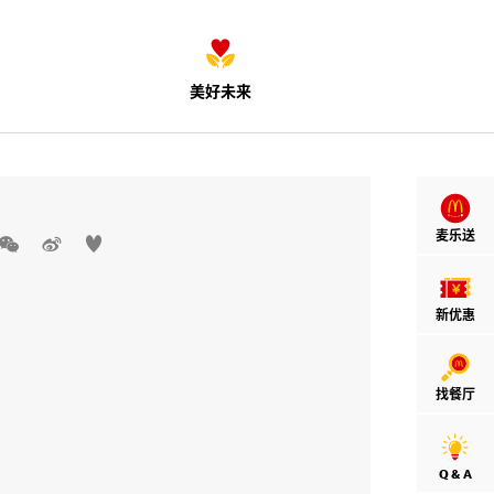
美好未来
麦乐送



新优惠
找餐厅
Q & A