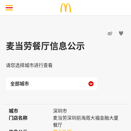


麦当劳餐厅信息公示
请您选择城市进行查看

城市
城市
深圳市
门店名称
门店名称
麦当劳深圳前海周大福金融大厦
餐厅