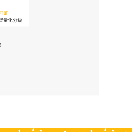
可证
督量化分级
3