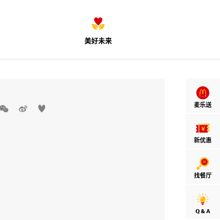
美好未来
麦乐送



新优惠
找餐厅
Q & A