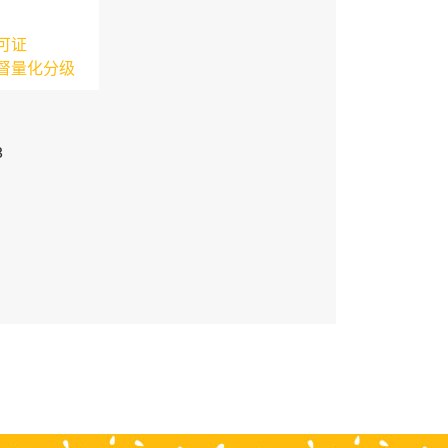
可证
督量化分级
3