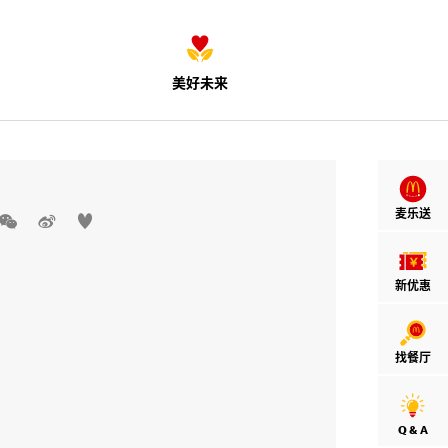
美好未来
麦乐送



新优惠
找餐厅
Q & A