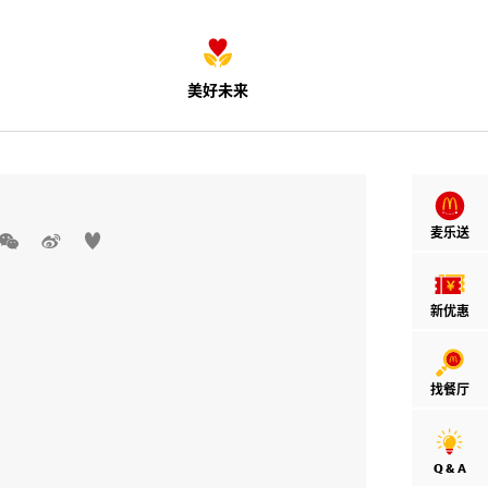
美好未来
麦乐送



新优惠
找餐厅
Q & A