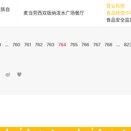
营业执照
傣族自
麦当劳西双版纳泼水广场餐厅
食品经营许
食品安全监
1
...
760
761
762
763
764
765
766
767
768
...
82

