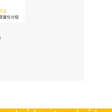
可证
督量化分级
3