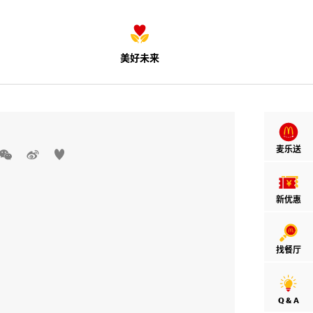
美好未来
麦乐送



新优惠
找餐厅
Q & A