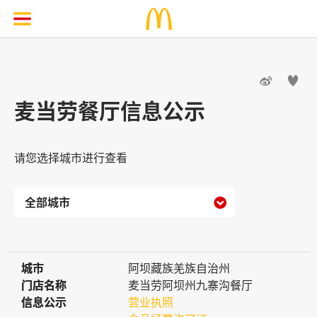


麦当劳餐厅信息公示
请您选择城市进行查看

城市
城市
阿坝藏族羌族自治州
门店名称
门店名称
麦当劳阿坝州九寨沟餐厅
信息公示
信息公示
营业执照