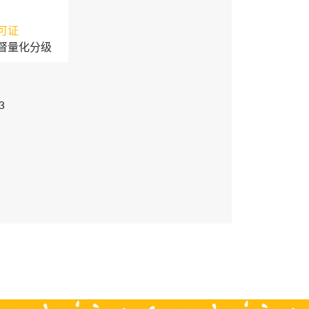
可证
督量化分级
3