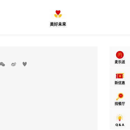
美好未来
麦乐送



新优惠
找餐厅
Q & A