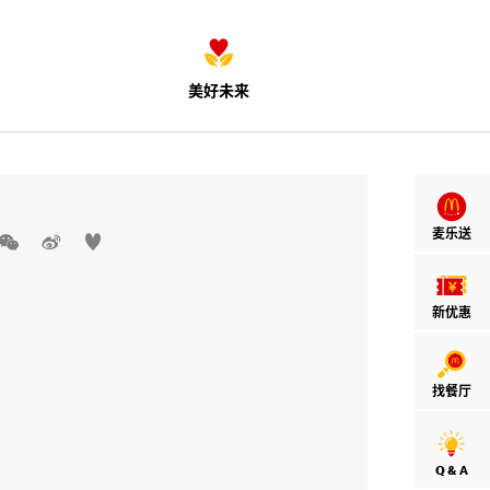
美好未来
麦乐送



新优惠
找餐厅
Q & A