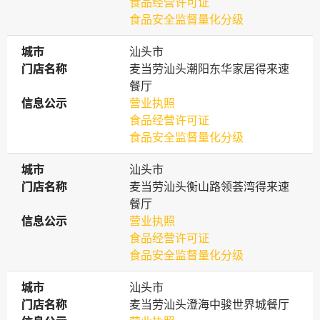
食品经营许可证
食品安全监督量化分级
城市
城市
汕头市
门店名称
门店名称
麦当劳汕头潮阳东华家居得来速
餐厅
信息公示
信息公示
营业执照
食品经营许可证
食品安全监督量化分级
城市
城市
汕头市
门店名称
门店名称
麦当劳汕头衡山路领荟湾得来速
餐厅
信息公示
信息公示
营业执照
食品经营许可证
食品安全监督量化分级
城市
城市
汕头市
门店名称
门店名称
麦当劳汕头澄海中骏世界城餐厅