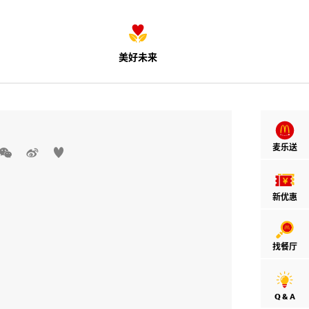
美好未来
麦乐送



新优惠
找餐厅
Q & A