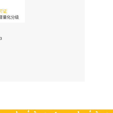
可证
督量化分级
3