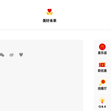
美好未来
麦乐送



新优惠
找餐厅
Q & A