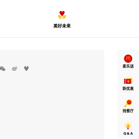
美好未来
麦乐送



新优惠
找餐厅
Q & A