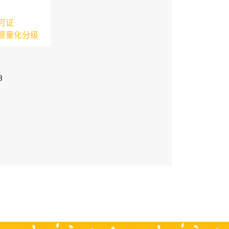
可证
督量化分级
3