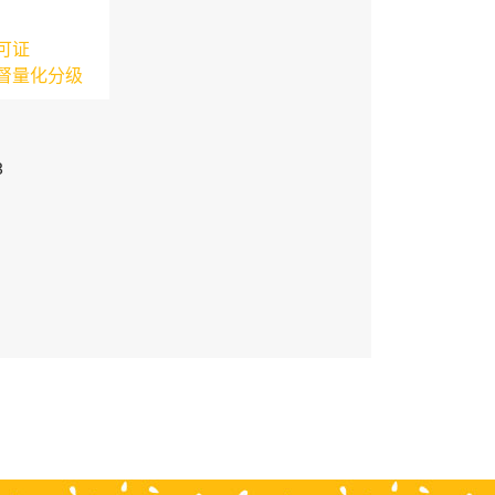
可证
督量化分级
3