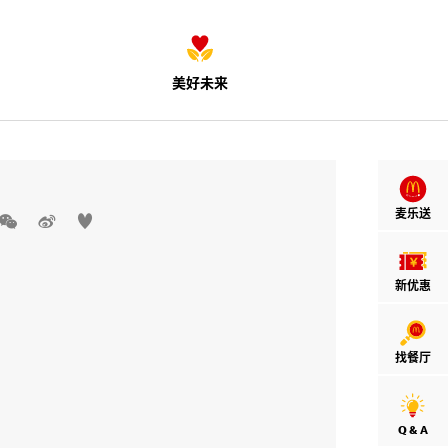
美好未来
麦乐送



新优惠
找餐厅
Q & A