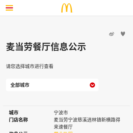


麦当劳餐厅信息公示
请您选择城市进行查看

城市
城市
宁波市
门店名称
门店名称
麦当劳宁波慈溪逍林镇新横路得
来速餐厅